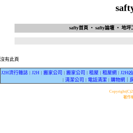
sa
safty首頁
‧
safty論壇
‧
地
沒有此頁
J2H流行雜誌
J2H
搬家公司
搬家公司
租屋
租屋網
J2H
｜
｜
｜
｜
｜
｜
清潔公司
電話清潔
購物網
｜
｜
｜
｜
Copyright(C)
著作