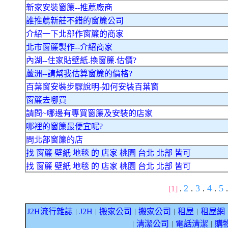
新家安裝窗簾--推薦廠商
誰推薦新莊不錯的窗簾公司
介紹一下北部作窗簾的商家
北市窗簾製作--介紹商家
內湖--住家貼壁紙.換窗簾.估價?
蘆洲--請幫我估算窗簾的價格?
百葉窗安裝步驟說明-如何安裝百葉窗
窗簾去哪買
請問~哪邊有專買窗簾及安裝的店家
哪裡的窗簾最便宜呢?
問北部窗簾的店
找 窗簾 壁紙 地毯 的 店家 桃園 台北 北部 皆可
找 窗簾 壁紙 地毯 的 店家 桃園 台北 北部 皆可
2
3
4
5
[1]
.
.
.
.
.
J2H流行雜誌
J2H
搬家公司
搬家公司
租屋
租屋網
｜
｜
｜
｜
｜
清潔公司
電話清潔
購
｜
｜
｜