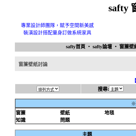
saft
專業設計師團隊，賦予空間新美感
裝潢設計搭配量身訂做系統家具
safty首頁
‧
safty論壇
‧
窗簾
窗簾壁紙討論
搜尋:
※
窗簾
壁紙
地毯
知識
問題
主題