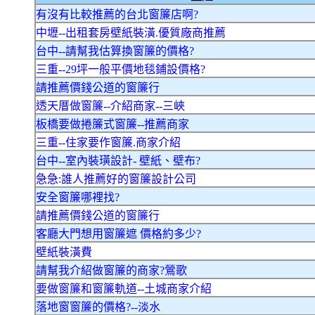
有沒有比較推薦的台北窗簾店啊?
中壢--出租套房壁紙裝潢.優質廠商推薦
台中--請幫我估算換窗簾的價格?
三重--29坪一般平價地毯鋪設價格?
請推薦價錢公道的窗簾行
透天厝做窗簾--介紹商家--三峽
板橋要做捲簾式窗簾--推薦商家
三重--住家要作窗簾.商家介紹
台中--室內裝璜設計- 壁紙、壁布?
急急:誰人推薦好的窗簾設計公司
安全窗簾哪裡找?
請推薦價錢公道的窗簾行
客廳大門想用窗簾遮 價格約多少?
壁紙裝潢費
請幫我介紹做窗簾的商家?鶯歌
要做窗簾和窗簾軌道--土城商家介紹
落地窗窗簾的價格?--淡水