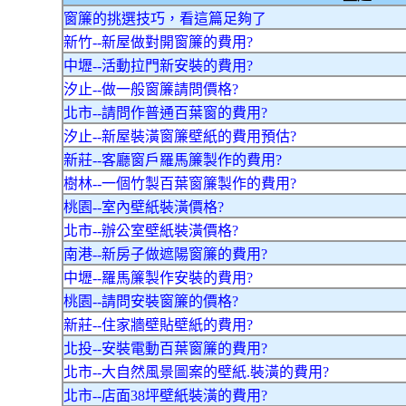
窗簾的挑選技巧，看這篇足夠了
新竹--新屋做對開窗簾的費用?
中壢--活動拉門新安裝的費用?
汐止--做一般窗簾請問價格?
北市--請問作普通百葉窗的費用?
汐止--新屋裝潢窗簾壁紙的費用預估?
新莊--客廳窗戶羅馬簾製作的費用?
樹林--一個竹製百葉窗簾製作的費用?
桃園--室內壁紙裝潢價格?
北市--辦公室壁紙裝潢價格?
南港--新房子做遮陽窗簾的費用?
中壢--羅馬簾製作安裝的費用?
桃園--請問安裝窗簾的價格?
新莊--住家牆壁貼壁紙的費用?
北投--安裝電動百葉窗簾的費用?
北市--大自然風景圖案的壁紙.裝潢的費用?
北市--店面38坪壁紙裝潢的費用?