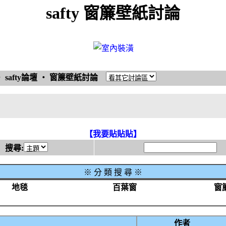
safty 窗簾壁紙討論
‧
safty論壇
‧
窗簾壁紙討論
【我要貼貼貼】
搜尋:
※
分 類 搜 尋 ※
地毯
百葉窗
窗
作者