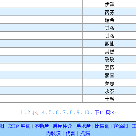
伊穎
芮芬
瑞希
其弘
其弘
熙熊
其然
玫玫
嘉薇
紫萱
美惠
永泰
士融
1
2
4
5
6
7
8
9
10
.
.
[3]
.
.
.
.
.
.
.
.
下11 頁>>
網
J2H凶宅網
不動產
房屋仲介
房地產
比價網
客源網
｜
｜
｜
｜
｜
｜
｜
內裝潢
｜
代書
｜
抓漏