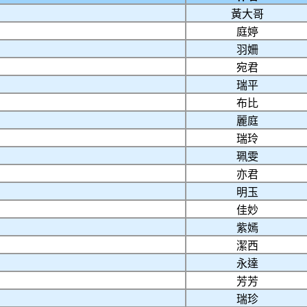
黃大哥
庭婷
羽姍
宛君
瑞平
布比
麗庭
瑞玲
珮雯
亦君
明玉
佳妙
紫嫣
潔西
永達
芳芳
瑞珍