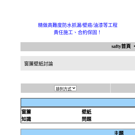
精做高難度防水抓漏/壁癌/油漆等工程
責任施工、合約保固！
safty首頁
窗簾壁紙討論
窗簾
壁紙
知識
問題
主題