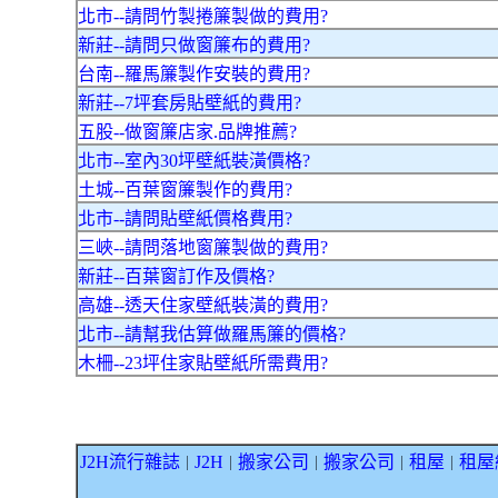
北市--請問竹製捲簾製做的費用?
新莊--請問只做窗簾布的費用?
台南--羅馬簾製作安裝的費用?
新莊--7坪套房貼壁紙的費用?
五股--做窗簾店家.品牌推薦?
北市--室內30坪壁紙裝潢價格?
土城--百葉窗簾製作的費用?
北市--請問貼壁紙價格費用?
三峽--請問落地窗簾製做的費用?
新莊--百葉窗訂作及價格?
高雄--透天住家壁紙裝潢的費用?
北市--請幫我估算做羅馬簾的價格?
木柵--23坪住家貼壁紙所需費用?
J2H流行雜誌
J2H
搬家公司
搬家公司
租屋
租屋
｜
｜
｜
｜
｜