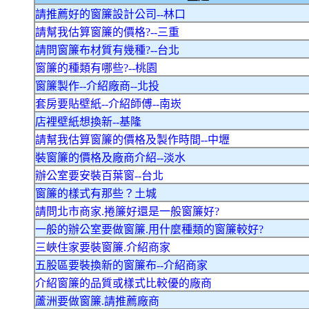
請推薦好的窗簾設計公司--林口
請幫我估算窗簾的價格?--三重
請問窗簾布材質有幾種?--台北
窗簾的種類有哪些?--桃園
窗簾製作--介紹廠商--北投
套房要貼壁紙--介紹師傅--南崁
店裡壁紙想換新--基隆
請幫我估算窗簾的價格及製作時間--中壢
裝窗簾的價格及廠商介紹--淡水
辦公室要安裝百葉窗--台北
窗簾的樣式有那些？土城
請問北市商家.捲簾好還是一般窗簾好?
一般的辦公室要做窗簾.用什麼種類的窗簾較好?
三峽住家要裝窗簾.介紹商家
五股區要裝換新的窗簾布--介紹商家
介紹窗簾的品質或樣式比較優的廠商
蘆洲要做窗簾.請推薦廠商