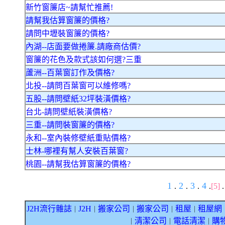
新竹窗簾店~請幫忙推薦!
請幫我估算窗簾的價格?
請問中壢裝窗簾的價格?
內湖--店面要做捲簾.請廠商估價?
窗簾的花色及款式該如何選?三重
蘆洲--百葉窗訂作及價格?
北投--請問百葉窗可以維修嗎?
五股--請問壁紙32坪裝潢價格?
台北-請問壁紙裝潢價格?
三重--請問裝窗簾的價格?
永和--室內裝修壁紙重貼價格?
士林-哪裡有幫人安裝百葉窗?
桃園--請幫我估算窗簾的價格?
1
2
3
4
.
.
.
.
[5]
J2H流行雜誌
J2H
搬家公司
搬家公司
租屋
租屋網
｜
｜
｜
｜
｜
清潔公司
電話清潔
購
｜
｜
｜