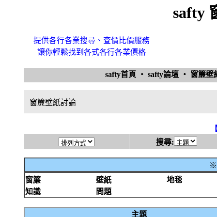
saft
提供各行各業搜尋、查價比價服務
讓你輕鬆找到各式各行各業價格
safty首頁
‧
safty論壇
‧
窗簾
窗簾壁紙討論
搜尋:
※
窗簾
壁紙
地毯
知識
問題
主題