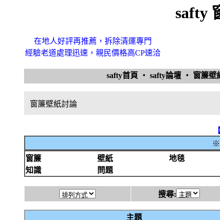
saft
在地人好評再推薦，拆除清運專門
經驗老道處理迅速，親民價格高CP速洽
safty首頁
‧
safty論壇
‧
窗簾
窗簾壁紙討論
※
窗簾
壁紙
地毯
知識
問題
搜尋:
主題