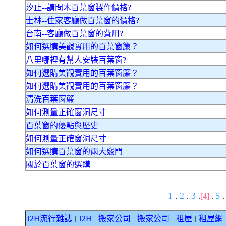
汐止--請問木百葉窗製作價格?
士林--住家客廳做百葉窗的價格?
台南--客廳做百葉窗的費用?
如何選購美觀實用的百葉窗簾？
八里哪裡有幫人安裝百葉窗?
如何選購美觀實用的百葉窗簾？
如何選購美觀實用的百葉窗簾？
清洗百葉窗簾
如何測量正確窗洞尺寸
百葉窗的優點與歷史
如何測量正確窗洞尺寸
如何選購百葉窗的兩大竅門
關於百葉窗的選購
1
2
3
5
.
.
.
[4]
.
.
J2H流行雜誌
J2H
搬家公司
搬家公司
租屋
租屋網
｜
｜
｜
｜
｜