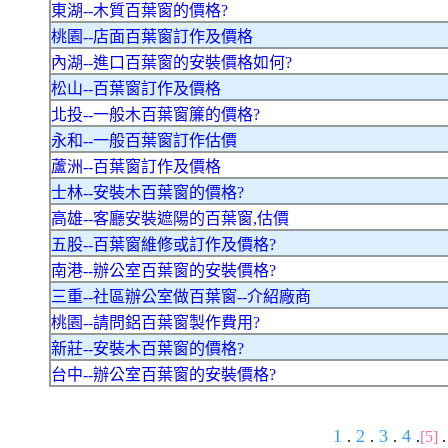
東湖--木質百葉窗的價格?
桃園--店面百葉窗訂作及價格
內湖--進口百葉窗的安裝價格如何?
松山--百葉窗訂作及價格
北投--一般木百葉窗簾的價格?
永和--一般百葉窗訂作估價
蘆洲--百葉窗訂作及價格
士林--安裝木百葉窗的價格?
高雄--客廳安裝遮陽的百葉窗,估價
五股--百葉窗維修或訂作及價格?
南港--辦公室百葉窗的安裝價格?
三重--社區辦公室做百葉窗--介紹廠商
桃園--請問鋁百葉窗製作費用?
新莊--安裝木百葉窗的價格?
台中--辦公室百葉窗的安裝價格?
1
2
3
4
.
.
.
.
[5]