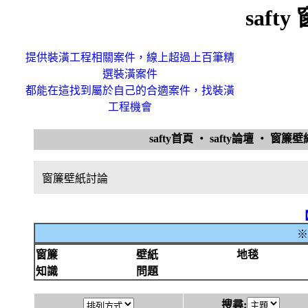
saft
提供裝潢工程相關案件，線上超過上百筆精
選裝潢案件
都能在這找到屬於自己的合適案件，找裝潢
工程機會
safty首頁
‧
safty論壇
‧
窗簾
窗簾壁紙討論
※
窗簾
壁紙
地毯
知識
問題
搜尋: