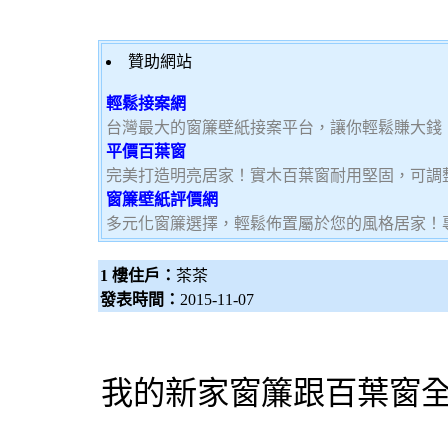
贊助網站
輕鬆接案網
台灣最大的窗簾壁紙接案平台，讓你輕鬆賺大錢，加
平價百葉窗
完美打造明亮居家！實木百葉窗耐用堅固，可調
窗簾壁紙評價網
多元化窗簾選擇，輕鬆佈置屬於您的風格居家！
1 樓住戶：
茶茶
發表時間：
2015-11-07
我的新家
窗簾
跟
百葉窗