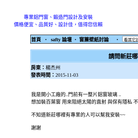
專業鋁門窗、鍛造門設計及安裝
價格便宜、品質好、設計佳，值得您信賴
首頁
‧
safty 論壇
‧
窗簾壁紙討論
‧
請問新莊哪
房東：
楊杰州
發表時間：
2015-11-03
我是開小工廠的..門前有一整片鋁窗玻璃 ..
想加裝百葉窗 用來阻絕太陽的直射 與保有隱私 
不知道新莊哪裡有專業的人可以幫我安裝~~
謝謝