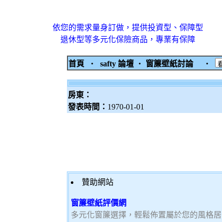
依您的需求量身訂做，提供投資型、保障型
退休型等多元化保險商品，專業有保障
首頁
‧
safty 論壇
‧
窗簾壁紙討論
‧
房東：
發表時間：
1970-01-01
贊助網站
窗簾壁紙評價網
多元化窗簾選擇，輕鬆佈置屬於您的風格居