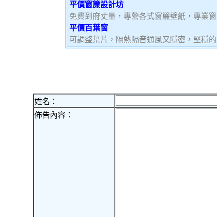
平價窗簾設計坊
免費到府丈量，專營各式窗簾壁紙，專業窗
平價百葉窗
可調整葉片，隔熱隔音通風又隱密，堅穩的
姓名：
佈告內容：