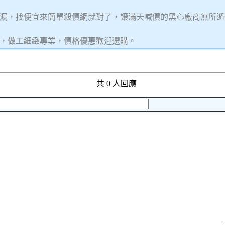
漏，找便宜來簡單殺價網就對了，讓滿天喊價的黑心廠商無所遁
，做工細緻專業，價格優惠歡迎選購。
共 0 人回應