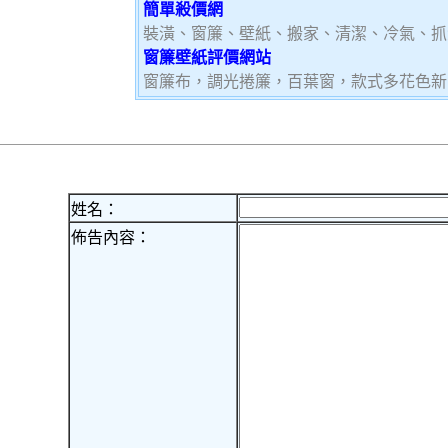
簡單殺價網
裝潢、窗簾、壁紙、搬家、清潔、冷氣、抓
窗簾壁紙評價網站
窗簾布，調光捲簾，百葉窗，款式多花色新
姓名：
佈告內容：