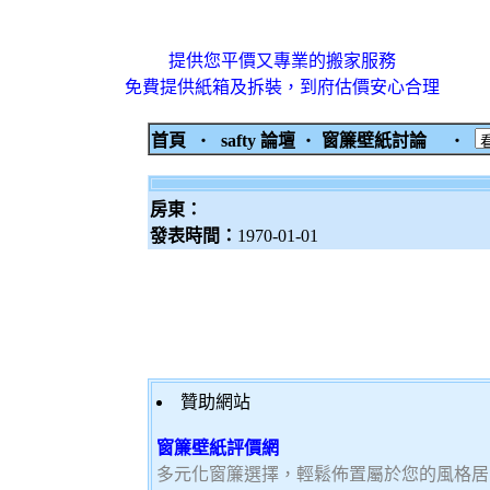
提供您平價又專業的搬家服務
免費提供紙箱及拆裝，到府估價安心合理
首頁
‧
safty 論壇
‧
窗簾壁紙討論
‧
房東：
發表時間：
1970-01-01
贊助網站
窗簾壁紙評價網
多元化窗簾選擇，輕鬆佈置屬於您的風格居