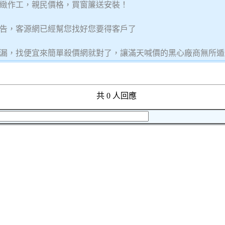
緻作工，親民價格，買窗簾送安裝！
告，客源網已經幫您找好您要得客戶了
漏，找便宜來簡單殺價網就對了，讓滿天喊價的黑心廠商無所遁
共 0 人回應