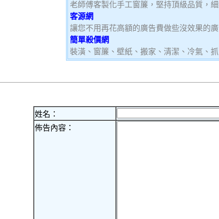
老師傅客製化手工窗簾，堅持頂級品質，細
客源網
讓您不用再花高額的廣告費做些沒效果的廣
簡單殺價網
裝潢、窗簾、壁紙、搬家、清潔、冷氣、抓
姓名：
佈告內容：