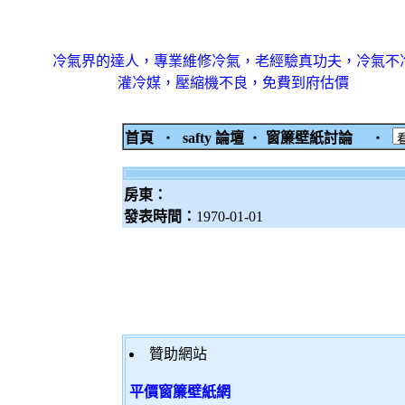
冷氣界的達人，專業維修冷氣，老經驗真功夫，冷氣不
灌冷媒，壓縮機不良，免費到府估價
首頁
‧
safty 論壇
‧
窗簾壁紙討論
‧
房東：
發表時間：
1970-01-01
贊助網站
平價窗簾壁紙網