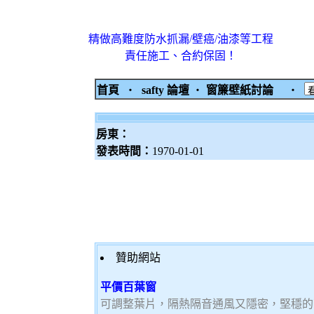
精做高難度防水抓漏/壁癌/油漆等工程
責任施工、合約保固！
首頁
‧
safty 論壇
‧
窗簾壁紙討論
‧
房東：
發表時間：
1970-01-01
贊助網站
平價百葉窗
可調整葉片，隔熱隔音通風又隱密，堅穩的