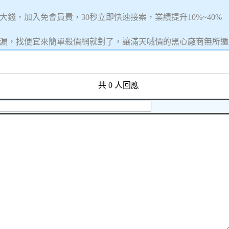
錢，加入免會員費，30秒立即快速接案，業績提升10%~40%
漏，找便宜來簡單殺價網就對了，讓滿天喊價的黑心廠商無所遁
共 0 人回應