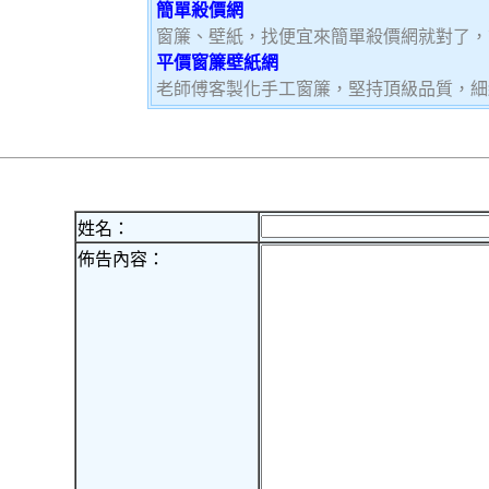
簡單殺價網
窗簾、壁紙，找便宜來簡單殺價網就對了，
平價窗簾壁紙網
老師傅客製化手工窗簾，堅持頂級品質，細
姓名：
佈告內容：