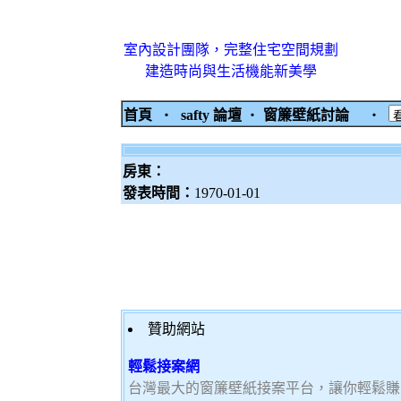
室內設計團隊，完整住宅空間規劃
建造時尚與生活機能新美學
首頁
‧
safty 論壇
‧
窗簾壁紙討論
‧
房東：
發表時間：
1970-01-01
贊助網站
輕鬆接案網
台灣最大的窗簾壁紙接案平台，讓你輕鬆賺大