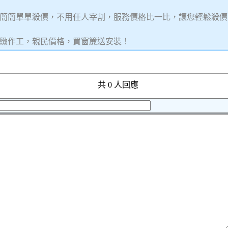
簡簡單單殺價，不用任人宰割，服務價格比一比，讓您輕鬆殺價
緻作工，親民價格，買窗簾送安裝！
共 0 人回應