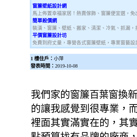
窗簾壁紙設計網
馬上佈置幸福家居！熱賣傢飾、窗簾便宜選，免
簡單殺價網
裝潢、窗簾、壁紙、搬家、清潔、冷氣、抓漏，
平價窗簾設計坊
免費到府丈量，專營各式窗簾壁紙，專業窗藝設
1 樓住戶：
小萍
發表時間：
2019-10-08
我們家的窗簾
換
百葉窗
的讓我感覺到很專業，
裡面其實滿實在的，其
點預算找有品牌的廠商