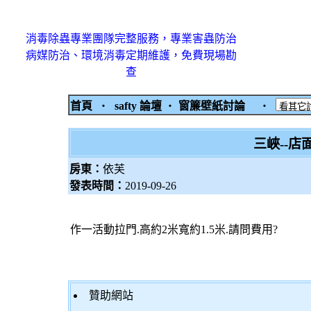
消毒除蟲專業團隊完整服務，專業害蟲防治
病媒防治、環境消毒定期維護，免費現場勘
查
首頁
‧
safty 論壇
‧
窗簾壁紙討論
‧
三峽--
房東：
依芙
發表時間：
2019-09-26
作一活動拉門.高約2米寬約1.5米.請問費用?
贊助網站