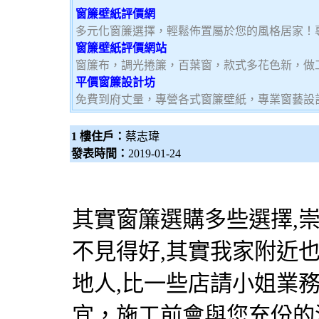
窗簾壁紙評價網
多元化窗簾選擇，輕鬆佈置屬於您的風格居家！
窗簾壁紙評價網站
窗簾布，調光捲簾，百葉窗，款式多花色新，做
平價窗簾設計坊
免費到府丈量，專營各式窗簾壁紙，專業窗藝設
1 樓住戶：
蔡志瑋
發表時間：
2019-01-24
其實
窗簾
選購多些選擇,
不見得好,其實我家附近
地人,比一些店請小姐業
宜，施工前會與您充份的