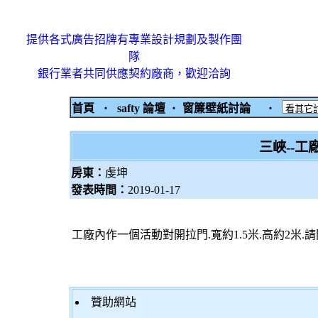
提供各式廣告招牌有專業設計規劃及製作團
隊
銀行業者共同供應契約廠商，歡迎洽詢
首頁
‧
safty 論壇
‧
窗簾壁紙討論
‧
三峽--
房東：
虔坤
發表時間：
2019-01-17
工廠內作一個活動對開拉門.寬約1.5米.高約2米.請
贊助網站