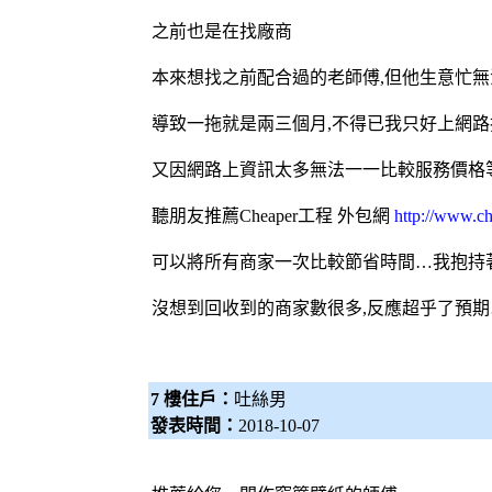
之前也是在找廠商
本來想找之前配合過的老師傅,但他生意忙無
導致一拖就是兩三個月,不得已我只好上網路
又因網路上資訊太多無法一一比較服務價格等
聽朋友推薦Cheaper工程
外包網
http://www.ch
可以將所有商家一次比較節省時間…我抱持
沒想到回收到的商家數很多,反應超乎了預期
7 樓住戶：
吐絲男
發表時間：
2018-10-07