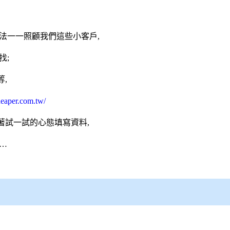
法一一照顧我們這些小客戶,
找;
,
eaper.com.tw/
著試一試的心態填寫資料,
…