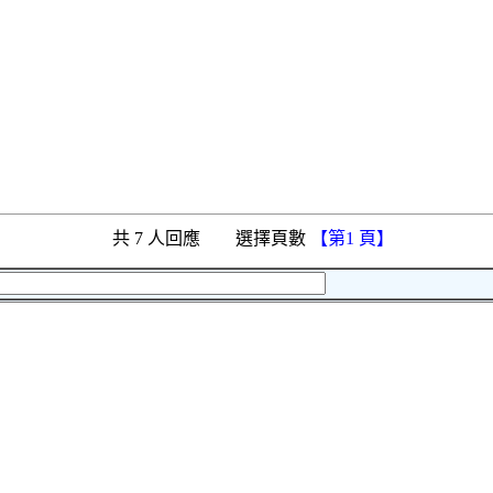
共 7 人回應 選擇頁數
【第1 頁】