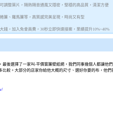
可調整葉片，隔熱隔音通風又隱密，堅穩的高品質，清潔方便
捲簾、羅馬簾等，高質感完美呈現，時尚又有型
錢，加入免會員費，30秒立即快速接案，業績提升10%~40%
，最後選擇了一家叫-
平價窗簾
壁紙
網，我們同事幾個人都讓他們
多比較。大部分的店家你給他大概的尺寸、選好你要的布，他們
w/