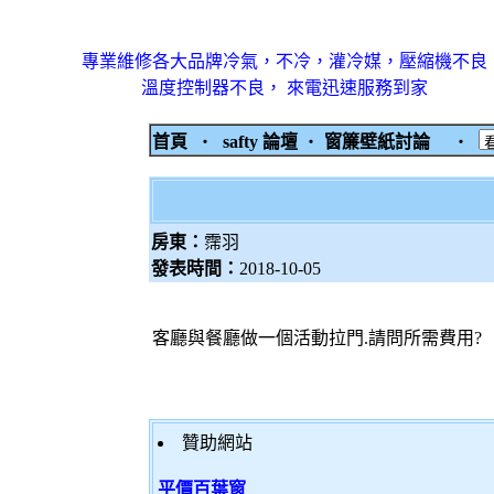
專業維修各大品牌冷氣，不冷，灌冷媒，壓縮機不良
溫度控制器不良， 來電迅速服務到家
首頁
‧
safty 論壇
‧
窗簾壁紙討論
‧
房東：
霈羽
發表時間：
2018-10-05
客廳與餐廳做一個活動拉門.請問所需費用?
贊助網站
平價百葉窗