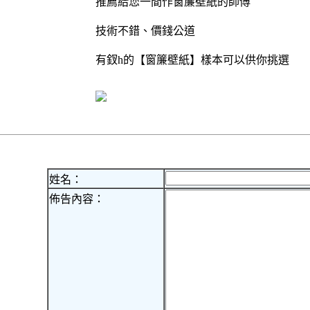
推薦給您一間作窗簾壁紙的師傅
技術不錯、價錢公道
有釵h的【窗簾壁紙】樣本可以供你挑選
姓名：
佈告內容：