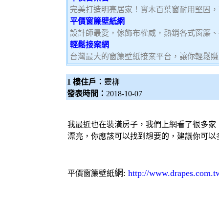
完美打造明亮居家！實木百葉窗耐用堅固，
平價窗簾壁紙網
設計師最愛，傢飾布權威，熱銷各式窗簾、
輕鬆接案網
台灣最大的窗簾壁紙接案平台，讓你輕鬆賺大
1 樓住戶：
靈柳
發表時間：
2018-10-07
我最近也在裝潢房子，我們上網看了很多家
漂亮，你應該可以找到想要的，建議你可以
網:
http://www.drapes.com.t
平價窗簾
壁紙