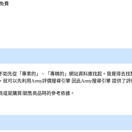
免費
不如先從「專業的」、「專精的」網站資料庫找起。我覺得去找
就可以先利用Army評價
搜尋引擎
因此Army
搜尋引擎
提供了評
商或是購買/銷售商品時的參考依據。