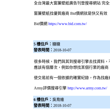
全台灣最大
窗簾
壁紙
廣告刊登搜尋網站 完全
窗簾
壁紙
找優質廠商
Bid價網
就是快又有效
Bid價網
https://www.bid.com.tw/
5 樓住戶：
糖糖
發表時間：
2018-10-07
很多時候，我們與其到
搜尋引擎
去找資料，
應該有個層次，例如你想找某個行業的廠商，
使交易前有一個依據的確實紀錄，作為找廠
Army評價
搜尋引擎
http://www.army.com.tw/
6 樓住戶：
吳育維
發表時間：
2018-10-07