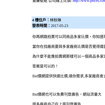
窗簾
壁紙
公司線上比價:
http://www.prices.co
4 樓住戶：
林秋琳
發表時間：
2017-05-23
你再網路拍賣可以同商品多家比價，你知道
當你在找廠商要與多家廠商比價是否覺得還
為什麼不能像拍賣網那樣可以一個商品多家
答案是可以的！
Bid價網
提供快速比價,填你需求,多家廠商
Bid價網
也可以免費刊登廣告，網站流量大
很多廠商自己在上面刊登廣告