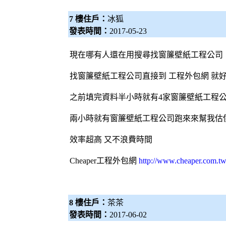
7 樓住戶：
冰狐
發表時間：
2017-05-23
現在哪有人還在用搜尋找
窗簾
壁紙
工程公司
找
窗簾
壁紙
工程公司直接到 工程
外包網
就
之前填完資料半小時就有4家
窗簾
壁紙
工程
兩小時就有
窗簾
壁紙
工程公司跑來來幫我估
效率超高 又不浪費時間
Cheaper工程
外包網
http://www.cheaper.com.tw
8 樓住戶：
茶茶
發表時間：
2017-06-02