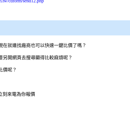
m.tw/cdform/send12.php
現在就連找廠商也可以快速一鍵比價了嗎？
要另開網頁去搜尋顯得比較麻煩呢？
比價呢？
會立刻來電為你報價