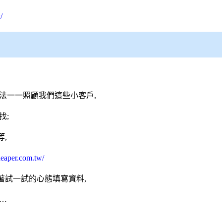
/
法一一照顧我們這些小客戶,
找;
,
eaper.com.tw/
著試一試的心態填寫資料,
…