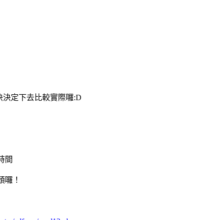
快決定下去比較實際囉:D
時間
頭囉！