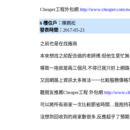
Cheaper工程
外包網
http://www.cheaper.com.tw
6 樓住戶：
陳姵松
發表時間：
2017-05-23
之前也是在找廠商
本來想找之前配合過的老師傅,但他生意忙無
導致一拖就是兩三個月,不得已我只好上網路
又因網路上資訊太多無法一一比較服務價格等
聽朋友推薦Cheaper工程
外包網
http://www.ch
可以將所有商家一次比較節省時間…我抱持
沒想到回收到的商家數很多,反應超乎了預期