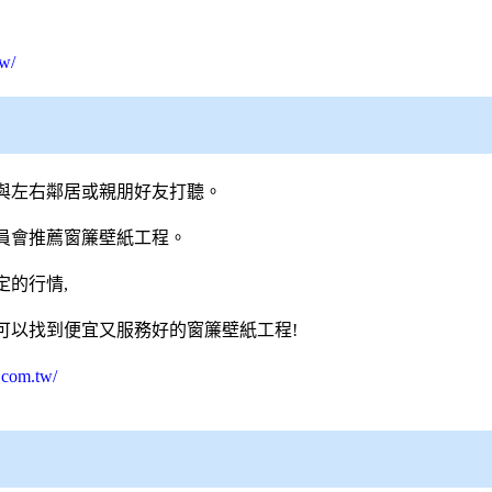
w/
與左右鄰居或親朋好友打聽。
員會推薦窗簾壁紙工程。
的行情,
可以找到便宜又服務好的窗簾壁紙工程!
.com.tw/