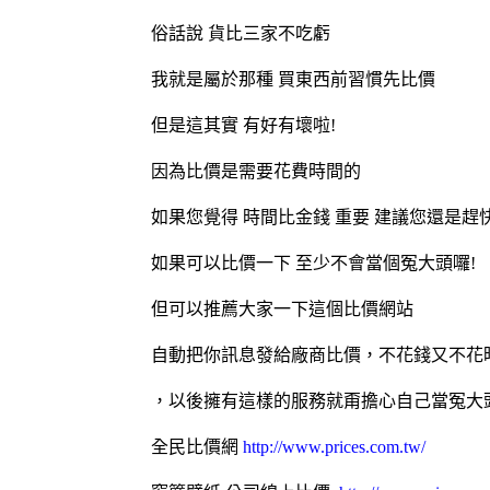
俗話說 貨比三家不吃虧
我就是屬於那種 買東西前習慣先比價
但是這其實 有好有壞啦!
因為比價是需要花費時間的
如果您覺得 時間比金錢 重要 建議您還是趕
如果可以比價一下 至少不會當個冤大頭囉!
但可以推薦大家一下這個比價網站
自動把你訊息發給廠商比價，不花錢又不花
，以後擁有這樣的服務就甭擔心自己當冤大
全民比價網
http://www.prices.com.tw/