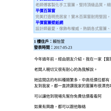
老師傅客製化手工窗簾，堅持頂級品質，細
平價百葉窗
完美打造明亮居家！實木百葉窗耐用堅固，
平價窗簾壁紙網
設計師最愛，傢飾布權威，熱銷各式窗簾、
1 樓住戶：
賴怡萱
發表時間：
2017-05-23
今年過年前，經由朋友介紹，我在一家【
窗
老闆人親切又很有耐心的為我解說。
她這間店的布料種類繁多，中高低價位都有
友到我家，都一直誇讚我家的
窗簾布
很漂亮
可以讓他到現場先幫你免費估價看看阿
如果有興趣，都可以跟他聯絡