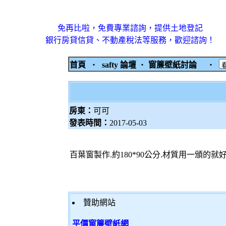
免再比啦，免費專業諮詢，提供土地登記
銀行房貸信貸、不動產稅法等服務，歡迎諮詢！
首頁
‧
safty 論壇
‧
窗簾壁紙討論
‧
房東：
可可
發表時間：
2017-05-03
百葉窗製作.約180*90公分.材質用一頒的就好
贊助網站
平價窗簾壁紙網