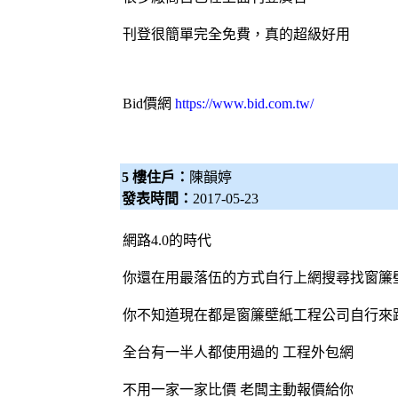
刊登很簡單完全免費，真的超級好用
Bid價網
https://www.bid.com.tw/
5 樓住戶：
陳韻婷
發表時間：
2017-05-23
網路4.0的時代
你還在用最落伍的方式自行上網搜尋找
窗簾
你不知道現在都是
窗簾
壁紙
工程公司自行來
全台有一半人都使用過的 工程
外包網
不用一家一家比價 老闆主動報價給你