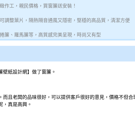
緻作工，親民價格，買窗簾送安裝！
可調整葉片，隔熱隔音通風又隱密，堅穩的高品質，清潔方便
捲簾、羅馬簾等，高質感完美呈現，時尚又有型
簾壁紙
設計網】做了窗簾。
。而且老闆的品味很好，可以提供客戶很好的意見，價格不但合
呢，真是高興。