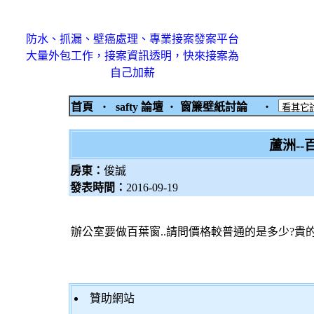
防水、抓漏、壁癌處理、專業接案發案平台
大量外包工作，接案資訊透明，快來接案為
自己加薪
首頁
‧
safty 論壇
‧
窗簾壁紙討論
‧
蘆洲-
房東：
俊誠
發表時間：
2016-09-19
辦公室要做百葉窗..請問價格較普通的是多少?貴
贊助網站