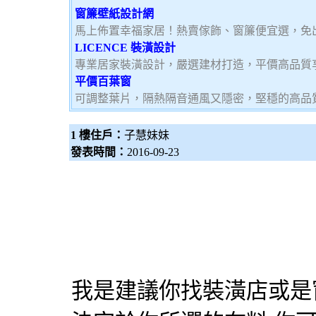
窗簾壁紙設計網
馬上佈置幸福家居！熱賣傢飾、窗簾便宜選，免
LICENCE 裝潢設計
專業居家裝潢設計，嚴選建材打造，平價高品質
平價百葉窗
可調整葉片，隔熱隔音通風又隱密，堅穩的高品
1 樓住戶：
子慧妹妹
發表時間：
2016-09-23
我是建議你找裝潢店或是