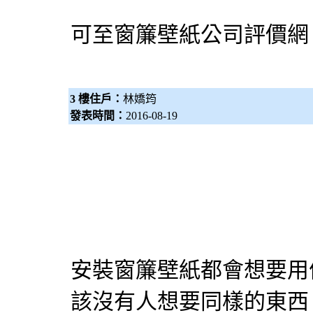
可至
窗簾壁紙公司評價網
3 樓住戶：
林嬌筠
發表時間：
2016-08-19
安裝
窗簾
壁紙
都會想要用
該沒有人想要同樣的東西