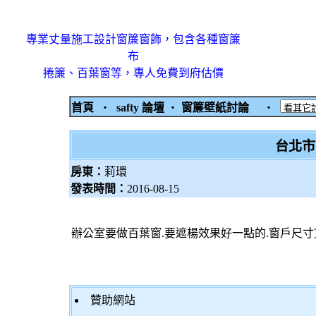
專業丈量施工設計窗簾窗飾，包含各種窗簾
布
捲簾、百葉窗等，專人免費到府估價
首頁
‧
safty 論壇
‧
窗簾壁紙討論
‧
台北市
房東：
莉環
發表時間：
2016-08-15
辦公室要做百葉窗.要遮楊效果好一點的.窗戶尺寸寬約
贊助網站