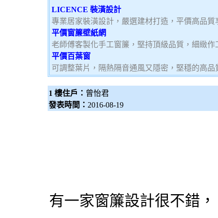
LICENCE 裝潢設計
專業居家裝潢設計，嚴選建材打造，平價高品質
平價窗簾壁紙網
老師傅客製化手工窗簾，堅持頂級品質，細緻作
平價百葉窗
可調整葉片，隔熱隔音通風又隱密，堅穩的高品
1 樓住戶：
曾怡君
發表時間：
2016-08-19
有一家
窗簾設計
很不錯，