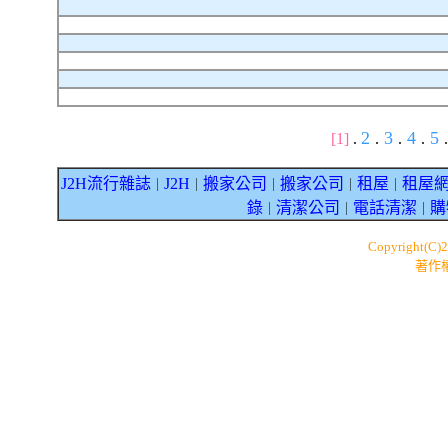
2
3
4
5
[1]
.
.
.
.
.
J2H流行雜誌
J2H
搬家公司
搬家公司
租屋
租屋
｜
｜
｜
｜
｜
錄
清潔公司
電話清潔
購
｜
｜
｜
Copyright(C)
著作