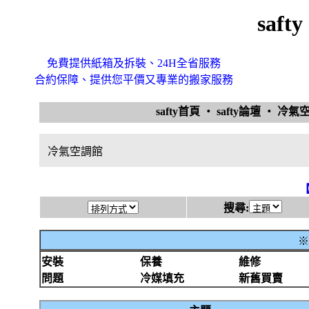
saf
免費提供紙箱及拆裝、24H全省服務
合約保障、提供您平價又專業的搬家服務
safty首頁
‧
safty論壇
‧
冷氣
冷氣空調館
搜尋:
※
安裝
保養
維修
問題
冷媒填充
新舊買賣