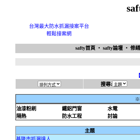
sa
台灣最大防水抓漏接案平台
輕鬆接案網
safty首頁
‧
safty論壇
‧
修
搜尋:
※
油漆粉刷
鐵鋁門窗
水電
隔熱
防水工程
討論
主題
基隆市抓漏達人